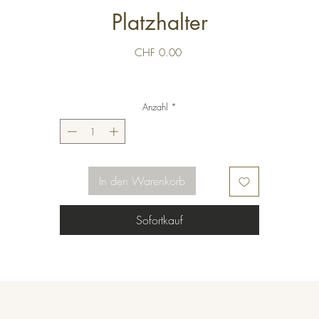
Platzhalter
Preis
CHF 0.00
Anzahl
*
In den Warenkorb
Sofortkauf